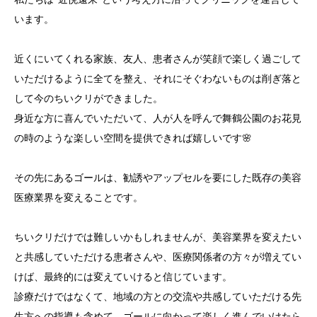
います。
受診の流れ
近くにいてくれる家族、友人、患者さんが笑顔で楽しく過ごして
よくある質問
いただけるように全てを整え、それにそぐわないものは削ぎ落と
お知らせ
して今のちいクリができました。
身近な方に喜んでいただいて、人が人を呼んで舞鶴公園のお花見
お問い合わせ
の時のような楽しい空間を提供できれば嬉しいです🌸
その先にあるゴールは、勧誘やアップセルを要にした既存の美容
医療業界を変えることです。
ちいクリだけでは難しいかもしれませんが、美容業界を変えたい
と共感していただける患者さんや、医療関係者の方々が増えてい
けば、最終的には変えていけると信じています。
診療だけではなくて、地域の方との交流や共感していただける先
生方への指導も含めて、ゴールに向かって楽しく進んでいけたら