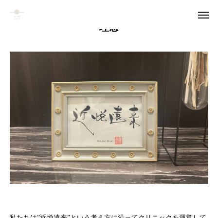
理念
LINE予約
Instagram
アクセス
ホーム
当院について
診察一覧
メニュー
料金
私たちは”近悦遠来”という考え方に沿ってクリニックを運営して